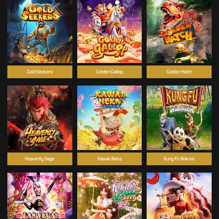
Gold Seekers
Golden Gallop
Golden Hatch
Heavenly Sage
Kawaii Neko
Kung Fu Warrior