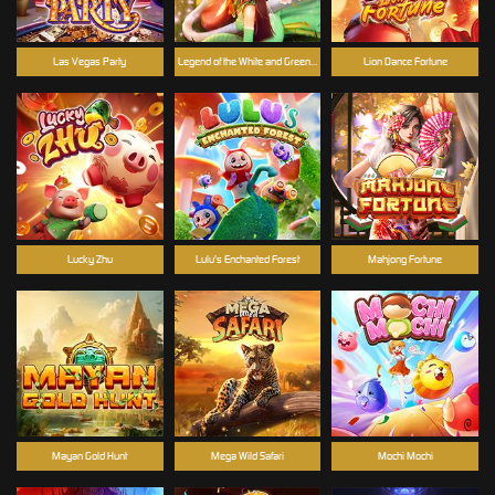
Las Vegas Party
Legend of the White and Green Snake
Lion Dance Fortune
Lucky Zhu
Lulu's Enchanted Forest
Mahjong Fortune
Mayan Gold Hunt
Mega Wild Safari
Mochi Mochi