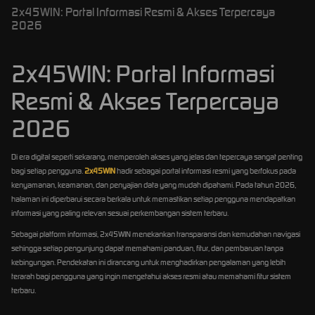
2x45WIN: Portal Informasi Resmi & Akses Terpercaya
2026
2x45WIN: Portal Informasi
Resmi & Akses Terpercaya
2026
Di era digital seperti sekarang, memperoleh akses yang jelas dan tepercaya sangat penting
bagi setiap pengguna.
2x45WIN
hadir sebagai portal informasi resmi yang berfokus pada
kenyamanan, keamanan, dan penyajian data yang mudah dipahami. Pada tahun 2026,
halaman ini diperbarui secara berkala untuk memastikan setiap pengguna mendapatkan
informasi yang paling relevan sesuai perkembangan sistem terbaru.
Sebagai platform informasi, 2x45WIN menekankan transparansi dan kemudahan navigasi
sehingga setiap pengunjung dapat memahami panduan, fitur, dan pembaruan tanpa
kebingungan. Pendekatan ini dirancang untuk menghadirkan pengalaman yang lebih
terarah bagi pengguna yang ingin mengetahui akses resmi atau memahami fitur sistem
terbaru.