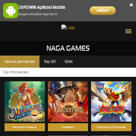
×
2X45WIN Aplikasi Mobile
UNDUH
Jangan tampilkan lagi hari ini
NAGA GAMES
Semua permainan
Top 20
Slots
Mermaid's Treasure
Gladiators
Adventures Of Caramelo