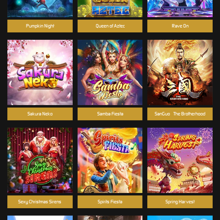
Pumpkin Night
Queen of Aztec
Rave On
Sakura Neko
Samba Fiesta
SanGuo - The Brotherhood
Sexy Christmas Sirens
Spirits Fiesta
Spring Harvest