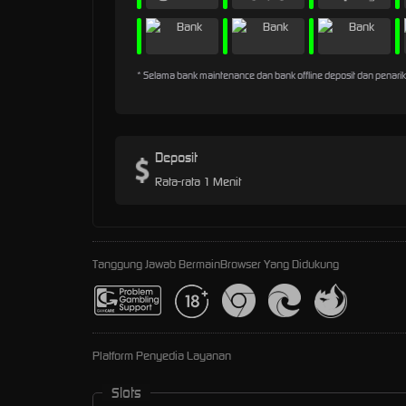
* Selama bank maintenance dan bank offline deposit dan penarik
Deposit
Rata-rata 1 Menit
Tanggung Jawab Bermain
Browser Yang Didukung
Platform Penyedia Layanan
Slots