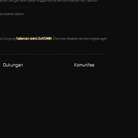
man dengan lebih stabil hingga memahami pembaruan fitur, seluruh
perubahan sistem.
i, kunjungi
halaman resmi 2x45WIN
. Informasi disajikan secara ringkas agar
Dukungan
Komunitas