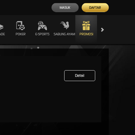
MASUK
DAFTAR
ADE
POKER
E-SPORTS
SABUNG AYAM
PROMOSI
Detail