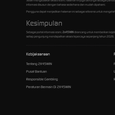
Selain menyediakan akses resmi, halaman ini juga berfungsi sebagai pa
informasi disusun dengan bahasa sederhana dan mudah dipahami.
Pengguna dapat menjadikan halaman ini sebagai referensi untuk mengetahui 
Kesimpulan
Sebagai portal informasi resmi,
2x45WIN
dirancang untuk memberikan kejel
setiap pengunjung mendapatkan akses tepercaya sepanjang tahun 2026.
Kebijaksanaan
Tentang 2X45WIN
Pusat Bantuan
Responsible Gambling
Peraturan Bermain Di 2X45WIN