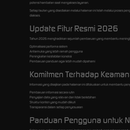
potensi hambatan saat mengakses layanan.
Setiap tautan yang disediakan melalui halaman ini telah melalui proses pe
diakses.
Update Fitur Resmi 2026
Tahun 2026 menghadirkan sejumlah pembaruan yang membantu meningkatkan
Optimalisasi performa sistem
Antarmuka yang lebih ramah pengguna
Peningkatan kestabilan koneksi
Pembaruan panduan agar lebih mudah dipahami
Komitmen Terhadap Keamana
Informasi yang disajikan pada halaman ini difokuskan untuk membantu peng
Pembaruan informasi secara rutin
Penyajian data yang relevan dan tidak berlebihan
Struktur konten yang mudah diikuti
Transparansi dalam setiap penyesuaian
Panduan Pengguna untuk N