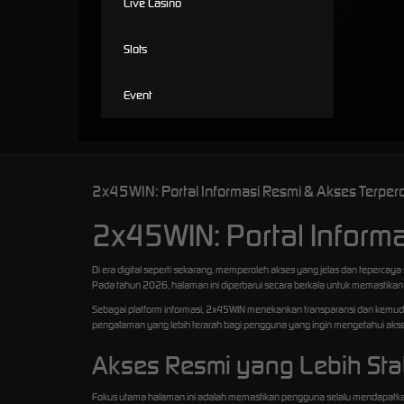
Live Casino
Slots
Event
2x45WIN: Portal Informasi Resmi & Akses Terpe
2x45WIN: Portal Inform
Di era digital seperti sekarang, memperoleh akses yang jelas dan tepercay
Pada tahun 2026, halaman ini diperbarui secara berkala untuk memastikan
Sebagai platform informasi, 2x45WIN menekankan transparansi dan kemud
pengalaman yang lebih terarah bagi pengguna yang ingin mengetahui akses
Akses Resmi yang Lebih Sta
Fokus utama halaman ini adalah memastikan pengguna selalu mendapatkan 