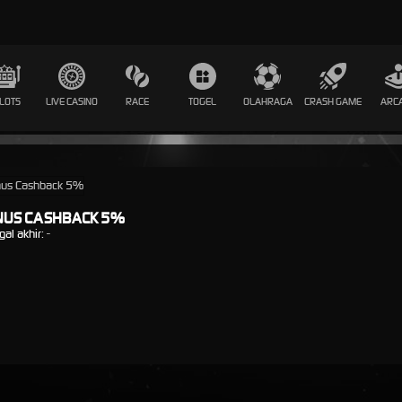
LOTS
LIVE CASINO
RACE
TOGEL
OLAHRAGA
CRASH GAME
ARC
NUS CASHBACK 5%
gal akhir:
-