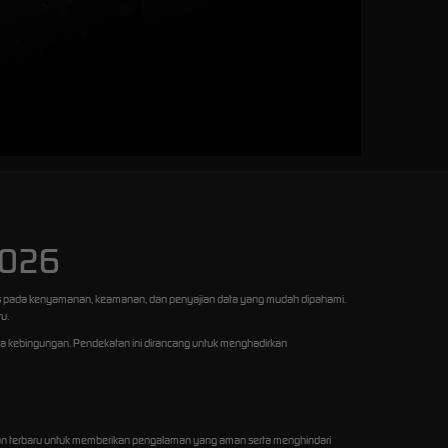
2026
okus pada kenyamanan, keamanan, dan penyajian data yang mudah dipahami.
u.
a kebingungan. Pendekatan ini dirancang untuk menghadirkan
aian terbaru untuk memberikan pengalaman yang aman serta menghindari