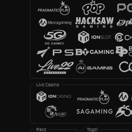
Live Casino
Race
Togel