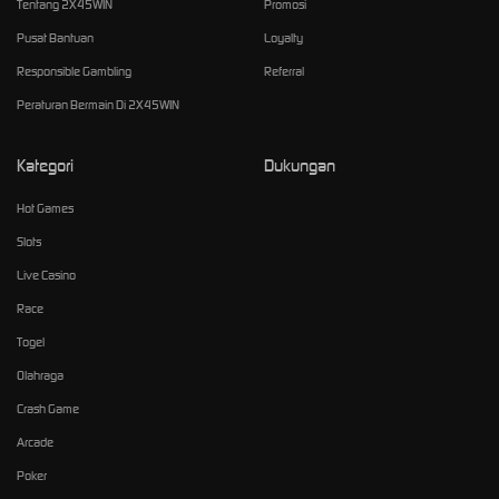
Tentang 2X45WIN
Promosi
Pusat Bantuan
Loyalty
Responsible Gambling
Referral
Peraturan Bermain Di 2X45WIN
Kategori
Dukungan
Hot Games
Slots
Live Casino
Race
Togel
Olahraga
Crash Game
Arcade
Poker