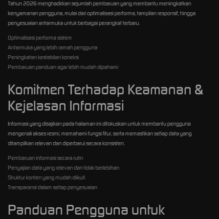
Tahun 2026 menghadirkan sejumlah pembaruan yang membantu meningkatkan
kenyamanan pengguna, mulai dari optimalisasi performa, tampilan responsif, hingga
penyesuaian antarmuka untuk berbagai perangkat terbaru.
Optimalisasi performa sistem
Antarmuka yang lebih ramah pengguna
Peningkatan kestabilan koneksi
Pembaruan panduan agar lebih mudah dipahami
Komitmen Terhadap Keamanan &
Kejelasan Informasi
Informasi yang disajikan pada halaman ini difokuskan untuk membantu pengguna
mengenali akses resmi, memahami fungsi fitur, serta memastikan setiap data yang
ditampilkan relevan dan diperbarui secara konsisten.
Pembaruan informasi secara rutin
Penyajian data yang relevan dan tidak berlebihan
Struktur konten yang mudah diikuti
Transparansi dalam setiap penyesuaian
Panduan Pengguna untuk