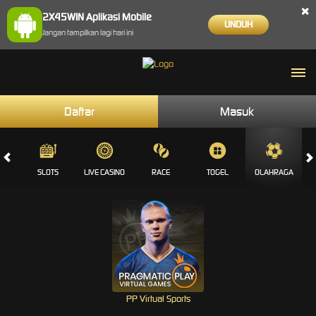
×
2X45WIN Aplikasi Mobile
UNDUH
Jangan tampilkan lagi hari ini
Daftar
Masuk
MES
SLOTS
LIVE CASINO
RACE
TOGEL
OLAHRAGA
C
PP Virtual Sports