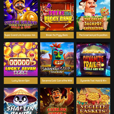
Super Grand Link Express: Hold & Win
Break the Piggy Bank
The Great Jackpot Expedition
Lucky Seven Spin
Savanna Gold: Coin of the Wild
Dynamite Trail: Hold & Win