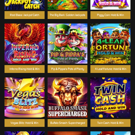
Reel Bass: Jackpot Catch
The Big Bark: Golden Jackpots
Piggy Coin: Hold & Win
Inferno Rising Hold & Win
Pip & Pippa's Pots of Plenty
4 Leaf Fortune: Hold & Win
Vegas Blitz: Hold & Win
Buffalo Smash: Supercharged
Twin Cash: Hold & Win