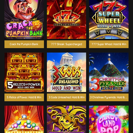
Crack the Pumpkin Bank
777 Streak: Supercharged
777 Super Wheel: Hold & Win
5 Relics of Power: Hold & Win
3 Gods Unleashed: Hold & Win
3 Christmas Pyramids: Hold & Win