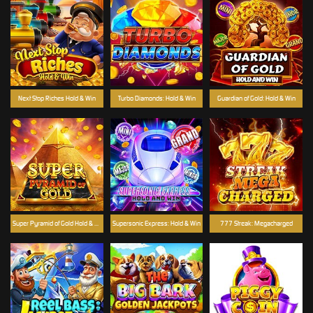
Next Stop Riches Hold & Win
Turbo Diamonds: Hold & Win
Guardian of Gold: Hold & Win
Super Pyramid of Gold Hold & Win
Supersonic Express: Hold & Win
777 Streak: Megacharged