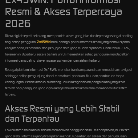
Resmi & Akses Terpercaya
2026
Di era digital seperti sekarang, memperoleh akses yang jelas dan tepercaya sangat penting
bagi setiap pengguna.
2x45WIN
hadir sebagai portal informasi resmi yang berfokus pada
kenyamanan, keamanan, dan penyajian data yang mudah dipahami. Pada tahun 2026,
halaman ini diperbarui secara berkala untuk memastikan setiap pengguna mendapatkan
informasi yang paling relevan sesuai perkembangan sistem terbaru.
Sebagai platform informasi, 2x45WIN menekankan transparansi dan kemudahan navigasi
sehingga setiap pengunjung dapat memahami panduan, fitur, dan pembaruan tanpa
kebingungan. Pendekatan ini dirancang untuk menghadirkan pengalaman yang lebih
terarah bagi pengguna yang ingin mengetahui akses resmi atau memahami fitur sistem
terbaru.
Akses Resmi yang Lebih Stabil
dan Terpantau
Fokus utama halaman ini adalah memastikan pengguna selalu mendapatkan jalur akses
yang stabil. Informasi yang ditampilkan mengikuti pembaruan sistem dan penyesuaian