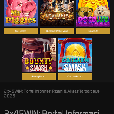
Mr Piggles
Dystopia: Rebel Road
Doge Life
Bounty Smash
Caishen Smash
2x45WIN: Portal Informasi Resmi & Akses Terpercaya
2026
2x45WIN: Portal Informasi