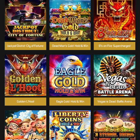
Jackpot District: City of Fortune
Dead Man's Gold: Hold & Win
8's on Fire: Supercharged
Golden L'Hoot
Eagle Gold: Hold & Win
Vegas is Dead: Battle Arena