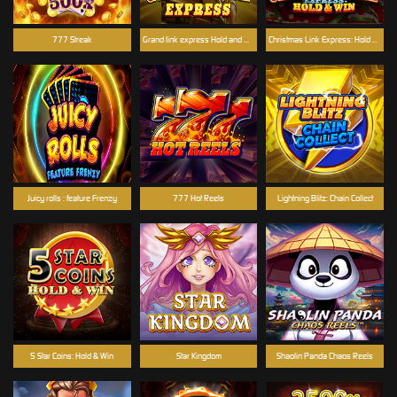
777 Streak
Grand link express Hold and win
Christmas Link Express: Hold & Win
Juicy rolls : feature Frenzy
777 Hot Reels
Lightning Blitz: Chain Collect
5 Star Coins: Hold & Win
Star Kingdom
Shaolin Panda Chaos Reels