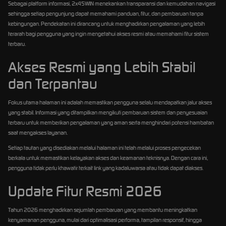
Sebagai platform informasi, 2x45WIN menekankan transparansi dan kemudahan navigasi
sehingga setiap pengunjung dapat memahami panduan, fitur, dan pembaruan tanpa
kebingungan. Pendekatan ini dirancang untuk menghadirkan pengalaman yang lebih
terarah bagi pengguna yang ingin mengetahui akses resmi atau memahami fitur sistem
terbaru.
Akses Resmi yang Lebih Stabil
dan Terpantau
Fokus utama halaman ini adalah memastikan pengguna selalu mendapatkan jalur akses
yang stabil. Informasi yang ditampilkan mengikuti pembaruan sistem dan penyesuaian
terbaru untuk memberikan pengalaman yang aman serta menghindari potensi hambatan
saat mengakses layanan.
Setiap tautan yang disediakan melalui halaman ini telah melalui proses pengecekan
berkala untuk memastikan kelayakan akses dan keamanan teknisnya. Dengan cara ini,
pengguna tidak perlu khawatir terkait link yang kadaluwarsa atau tidak dapat diakses.
Update Fitur Resmi 2026
Tahun 2026 menghadirkan sejumlah pembaruan yang membantu meningkatkan
kenyamanan pengguna, mulai dari optimalisasi performa, tampilan responsif, hingga