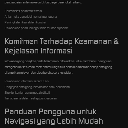
penyesuaian antarmuka untuk berbagai perangkat terbaru.
Optimalisasi performa sistem
Antarmuka yang lebih ramah pengguna
Peningkatan kestabilan koneksi
Pembaruan panduan agar lebih mudah dipahami
Komitmen Terhadap Keamanan &
Kejelasan Informasi
Informasi yang disajikan pada halaman ini difokuskan untuk membantu pengguna
mengenali akses resmi, memahami fungsi fitur, serta memastikan setiap data yang
ditampilkan relevan dan diperbarui secara konsisten.
Pembaruan informasi secara rutin
Penyajian data yang relevan dan tidak berlebihan
Struktur konten yang mudah diikuti
Transparansi dalam setiap penyesuaian
Panduan Pengguna untuk
Navigasi yang Lebih Mudah