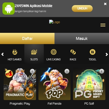
×
2X45WIN Aplikasi Mobile
UNDUH
Jangan tampilkan lagi hari ini
Daftar
Masuk
HOT GAMES
SLOTS
LIVE CASINO
RACE
TOGEL
OL
i
i
i
Pragmatic Play
Fat Panda
PG Soft