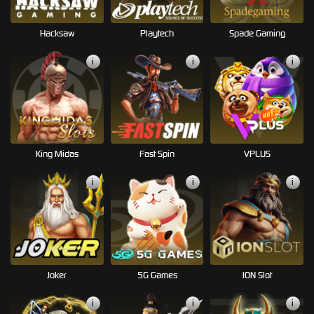
Hacksaw
Playtech
Spade Gaming
i
i
i
King Midas
Fast Spin
VPLUS
i
i
i
Joker
5G Games
ION Slot
i
i
i