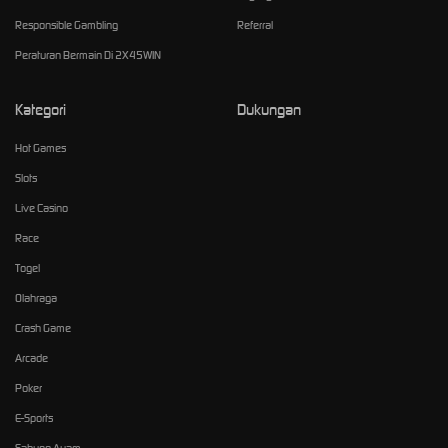
Responsible Gambling
Referral
Peraturan Bermain Di 2X45WIN
Kategori
Dukungan
Hot Games
Slots
Live Casino
Race
Togel
Olahraga
Crash Game
Arcade
Poker
E-Sports
Sabung Ayam