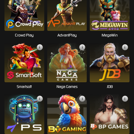
Crowd Play
AdvantPlay
MegaWin
i
i
i
Smartsoft
Naga Games
JDB
i
i
i