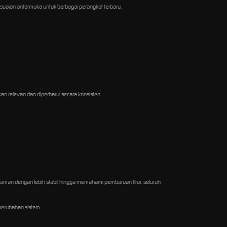
uaian antarmuka untuk berbagai perangkat terbaru.
an relevan dan diperbarui secara konsisten.
man dengan lebih stabil hingga memahami pembaruan fitur, seluruh
 perubahan sistem.