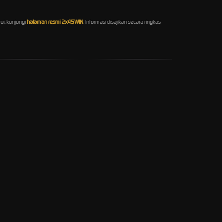
ui, kunjungi
halaman resmi 2x45WIN
. Informasi disajikan secara ringkas