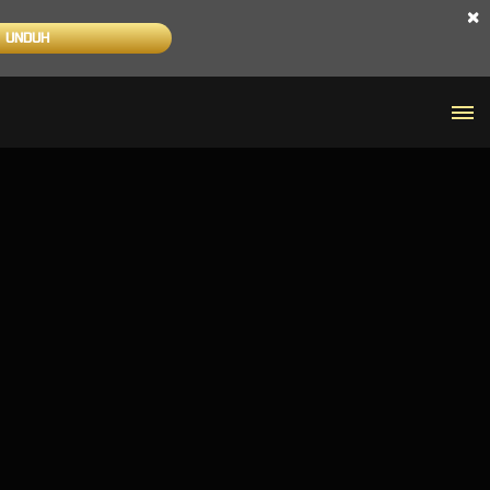
×
UNDUH