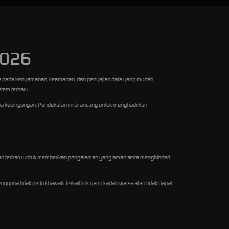
2026
okus pada kenyamanan, keamanan, dan penyajian data yang mudah
tem terbaru.
a kebingungan. Pendekatan ini dirancang untuk menghadirkan
aian terbaru untuk memberikan pengalaman yang aman serta menghindari
guna tidak perlu khawatir terkait link yang kadaluwarsa atau tidak dapat