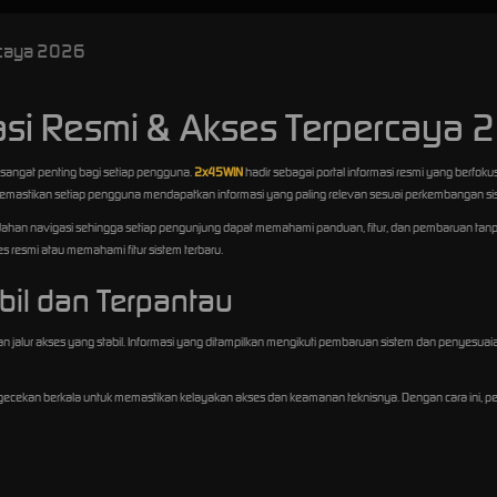
ercaya 2026
asi Resmi & Akses Terpercaya 
a sangat penting bagi setiap pengguna.
2x45WIN
hadir sebagai portal informasi resmi yang berf
memastikan setiap pengguna mendapatkan informasi yang paling relevan sesuai perkembangan sis
ahan navigasi sehingga setiap pengunjung dapat memahami panduan, fitur, dan pembaruan tanp
 resmi atau memahami fitur sistem terbaru.
bil dan Terpantau
 jalur akses yang stabil. Informasi yang ditampilkan mengikuti pembaruan sistem dan penyesu
ngecekan berkala untuk memastikan kelayakan akses dan keamanan teknisnya. Dengan cara ini, peng