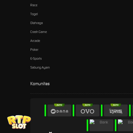
Race
Togel
Olahraga
Crash Game
Arcade
Poker
E-Sports
Sabung Ayam
Komunitas