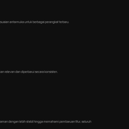
uaian antarmuka untuk berbagai perangkat terbaru.
an relevan dan diperbarui secara konsisten.
man dengan lebih stabil hingga memahami pembaruan fitur, seluruh