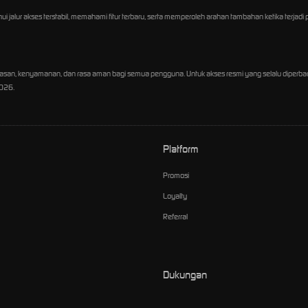
jalur akses terstabil, memahami fitur terbaru, serta memperoleh arahan tambahan ketika terjadi
asan, kenyamanan, dan rasa aman bagi semua pengguna. Untuk akses resmi yang selalu diperbar
2026.
Platform
Promosi
Loyalty
Referral
Dukungan