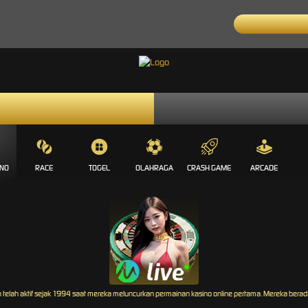
INO
RACE
TOGEL
OLAHRAGA
CRASH GAME
ARCADE
 aktif sejak 1994 saat mereka meluncurkan permainan kasino online pertama. Mereka berada di I