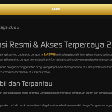
MAIN
ercaya 2026
asi Resmi & Akses Terpercaya 
a sangat penting bagi setiap pengguna.
2x45WIN
hadir sebagai portal informasi resmi yang berf
memastikan setiap pengguna mendapatkan informasi yang paling relevan sesuai perkembangan sis
ahan navigasi sehingga setiap pengunjung dapat memahami panduan, fitur, dan pembaruan tanp
 resmi atau memahami fitur sistem terbaru.
bil dan Terpantau
 jalur akses yang stabil. Informasi yang ditampilkan mengikuti pembaruan sistem dan penyesu
ngecekan berkala untuk memastikan kelayakan akses dan keamanan teknisnya. Dengan cara ini, peng