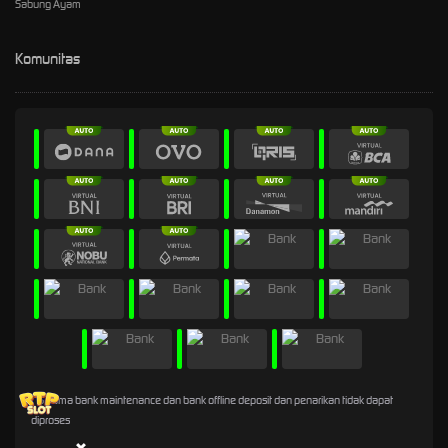
Sabung Ayam
Komunitas
* Selama bank maintenance dan bank offline deposit dan penarikan tidak dapat
diproses