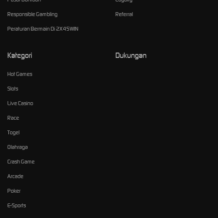
Responsible Gambling
Referral
Peraturan Bermain Di 2X45WIN
Kategori
Dukungan
Hot Games
Slots
Live Casino
Race
Togel
Olahraga
Crash Game
Arcade
Poker
E-Sports