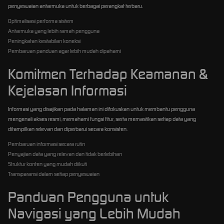
penyesuaian antarmuka untuk berbagai perangkat terbaru.
Optimalisasi performa sistem
Antarmuka yang lebih ramah pengguna
Peningkatan kestabilan koneksi
Pembaruan panduan agar lebih mudah dipahami
Komitmen Terhadap Keamanan &
Kejelasan Informasi
Informasi yang disajikan pada halaman ini difokuskan untuk membantu pengguna
mengenali akses resmi, memahami fungsi fitur, serta memastikan setiap data yang
ditampilkan relevan dan diperbarui secara konsisten.
Pembaruan informasi secara rutin
Penyajian data yang relevan dan tidak berlebihan
Struktur konten yang mudah diikuti
Transparansi dalam setiap penyesuaian
Panduan Pengguna untuk
Navigasi yang Lebih Mudah