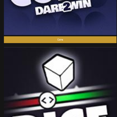
Coins