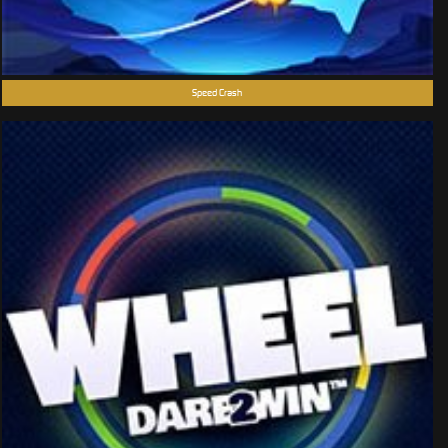
Speed Crash