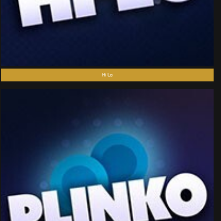
Hi-Lo