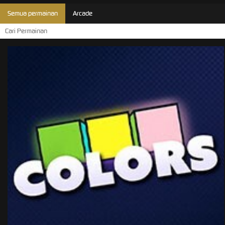
Semua permainan
Arcade