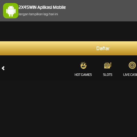
2X45WIN Aplikasi Mobile
Jangan tampilkan lagi hari ini
Daftar
HOT GAMES
SLOTS
LIVE CAS