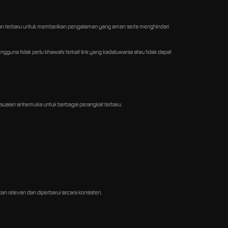
aian terbaru untuk memberikan pengalaman yang aman serta menghindari
guna tidak perlu khawatir terkait link yang kadaluwarsa atau tidak dapat
uaian antarmuka untuk berbagai perangkat terbaru.
an relevan dan diperbarui secara konsisten.