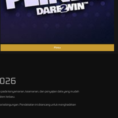
Plinko
2026
okus pada kenyamanan, keamanan, dan penyajian data yang mudah
tem terbaru.
a kebingungan. Pendekatan ini dirancang untuk menghadirkan