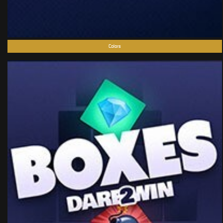
Colors