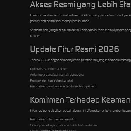
Akses Resmi yang Lebih Sta
Fokus utama halaman ini adalah memastikan pengguna selalu mendapatkan
potensi hambatan saat mengakses layanan.
Setiap tautan yang disediakan melalui halaman ini telah melalui proses pe
diakses.
Update Fitur Resmi 2026
Tahun 2026 menghadirkan sejumlah pembaruan yang membantu meningkatkan
Optimalisasi performa sistem
Antarmuka yang lebih ramah pengguna
Peningkatan kestabilan koneksi
Pembaruan panduan agar lebih mudah dipahami
Komitmen Terhadap Keamana
Informasi yang disajikan pada halaman ini difokuskan untuk membantu peng
Pembaruan informasi secara rutin
Penyajian data yang relevan dan tidak berlebihan