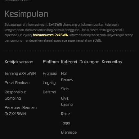
Kesimpulan
Sebagai portal informasi resmi,
2x45WIN
dirancang untuk memberikan kejelasan,
kenyamanan, dan rasa aman bagi semua pengguna. Untuk akses resmi yang selalu
diperbarui, kunjungi
halaman resmi 2x45WIN
. Informasi disajikan secara ringkas agar setiap
pengunjung mendapatkan akses tepercaya sepanjang tahun 2026.
Kebijaksanaan
Platform
Kategori
Dukungan
Komunitas
Tentang 2X45WIN
Promosi
Hot
Games
Pusat Bantuan
Loyalty
Slots
Responsible
Referral
Gambling
Live
Casino
Peraturan Bermain
Di 2X45WIN
Race
Togel
Olahraga