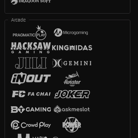
Arcade