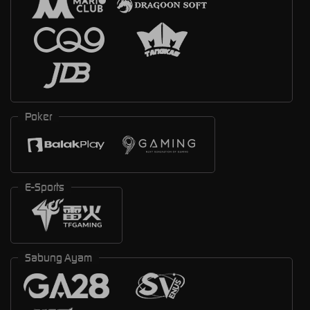
Poker
E-Sports
Sabung Ayam