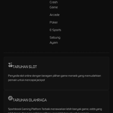
Crash
Game
Arcade
Poker
E-Sports
Sabung
Ayam
TARUHAN SLOT
Penyedia slot online dengan beragam pilihan game menarik yang memudahkan
pemain untuk mencapai jackpot
TARUHAN OLAHRAGA
Sportsbook Gaming Platform Terbaik menawarkan lebih banyak game, odds yang