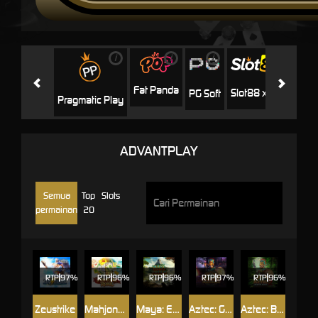
i
i
i
i
i
Facha
Fat Panda
Slot88 x PP
PG Soft
Pragmatic Play
ADVANTPLAY
Semua
Top
Slots
permainan
20
RTP
97%
RTP
96%
RTP
96%
RTP
97%
RTP
96%
Zeustrike
Mahjong Roar
Maya: Elemental Totem
Aztec: Gold Temple
Aztec: Bonus Hunt 2