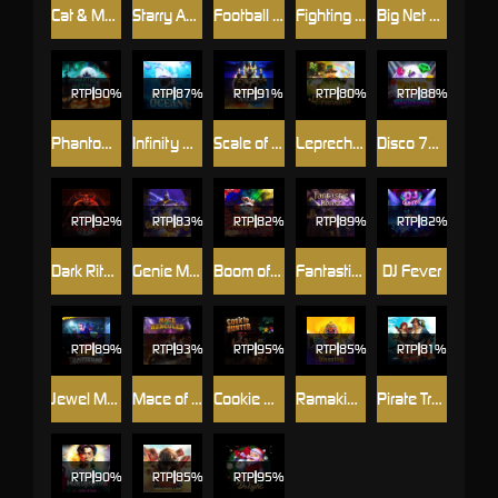
Cat & Mouse
Starry Adventure
Football Fever
Fighting Bull
Big Net Bass
RTP
90%
RTP
87%
RTP
91%
RTP
80%
RTP
88%
Phantom Multiplier
Infinity Ocean
Scale of Heaven: Anubis
Leprechaun’s Fortune
Disco 777 Hold and Win
RTP
92%
RTP
83%
RTP
82%
RTP
89%
RTP
82%
Dark Ritual
Genie Mystery
Boom of Prosperity
Fantastic Beast
DJ Fever
RTP
89%
RTP
93%
RTP
95%
RTP
85%
RTP
81%
Jewel Mastermind
Mace of Hercules
Cookie Hunter
Ramakien Blessing
Pirate Treasure Hunt
RTP
90%
RTP
85%
RTP
95%