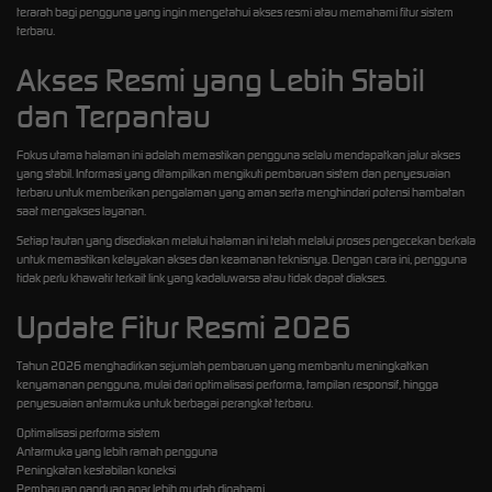
terarah bagi pengguna yang ingin mengetahui akses resmi atau memahami fitur sistem
terbaru.
Akses Resmi yang Lebih Stabil
dan Terpantau
Fokus utama halaman ini adalah memastikan pengguna selalu mendapatkan jalur akses
yang stabil. Informasi yang ditampilkan mengikuti pembaruan sistem dan penyesuaian
terbaru untuk memberikan pengalaman yang aman serta menghindari potensi hambatan
saat mengakses layanan.
Setiap tautan yang disediakan melalui halaman ini telah melalui proses pengecekan berkala
untuk memastikan kelayakan akses dan keamanan teknisnya. Dengan cara ini, pengguna
tidak perlu khawatir terkait link yang kadaluwarsa atau tidak dapat diakses.
Update Fitur Resmi 2026
Tahun 2026 menghadirkan sejumlah pembaruan yang membantu meningkatkan
kenyamanan pengguna, mulai dari optimalisasi performa, tampilan responsif, hingga
penyesuaian antarmuka untuk berbagai perangkat terbaru.
Optimalisasi performa sistem
Antarmuka yang lebih ramah pengguna
Peningkatan kestabilan koneksi
Pembaruan panduan agar lebih mudah dipahami