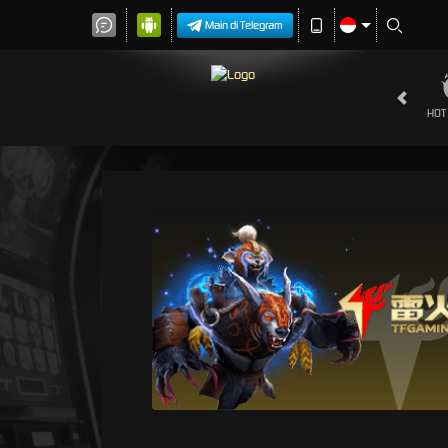
Main di Telegram
HOT