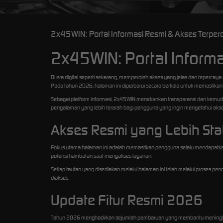
2x45WIN: Portal Informasi Resmi & Akses Terpe
2x45WIN: Portal Inform
Di era digital seperti sekarang, memperoleh akses yang jelas dan tepercay
Pada tahun 2026, halaman ini diperbarui secara berkala untuk memastikan
Sebagai platform informasi, 2x45WIN menekankan transparansi dan kemud
pengalaman yang lebih terarah bagi pengguna yang ingin mengetahui akses
Akses Resmi yang Lebih Sta
Fokus utama halaman ini adalah memastikan pengguna selalu mendapatkan 
potensi hambatan saat mengakses layanan.
Setiap tautan yang disediakan melalui halaman ini telah melalui proses pe
diakses.
Update Fitur Resmi 2026
Tahun 2026 menghadirkan sejumlah pembaruan yang membantu meningkatkan