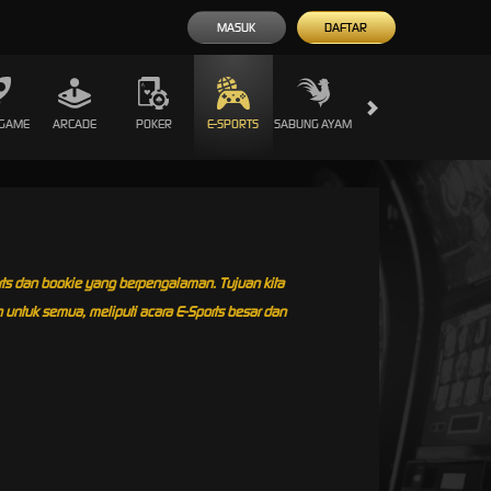
MASUK
DAFTAR
 GAME
ARCADE
POKER
E-SPORTS
SABUNG AYAM
PROMOSI
ts dan bookie yang berpengalaman. Tujuan kita
untuk semua, meliputi acara E-Sports besar dan