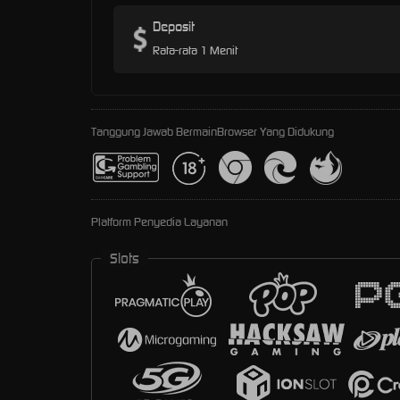
Deposit
Rata-rata 1 Menit
Tanggung Jawab Bermain
Browser Yang Didukung
Platform Penyedia Layanan
Slots