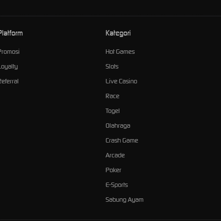
Platform
Kategori
Promosi
Hot Games
Loyalty
Slots
Referral
Live Casino
Race
Togel
Olahraga
Crash Game
Arcade
Poker
E-Sports
Sabung Ayam