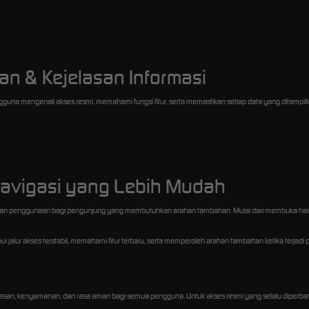
n & Kejelasan Informasi
guna mengenali akses resmi, memahami fungsi fitur, serta memastikan setiap data yang ditampilka
avigasi yang Lebih Mudah
nduan penggunaan bagi pengunjung yang membutuhkan arahan tambahan. Mulai dari membuka hala
jalur akses terstabil, memahami fitur terbaru, serta memperoleh arahan tambahan ketika terjadi 
asan, kenyamanan, dan rasa aman bagi semua pengguna. Untuk akses resmi yang selalu diperbaru