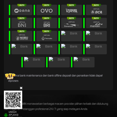
* Selama bank maintenance dan bank offline deposit dan penarikan tidak dapat
diproses
©2026 2X45WIN menawarkan berbagai macam provider pilihan terbaik dan didukung
oleh Layanan Pelanggan profesional 24/7 yang siap melayani Anda.
UNDUH
APLIKASI