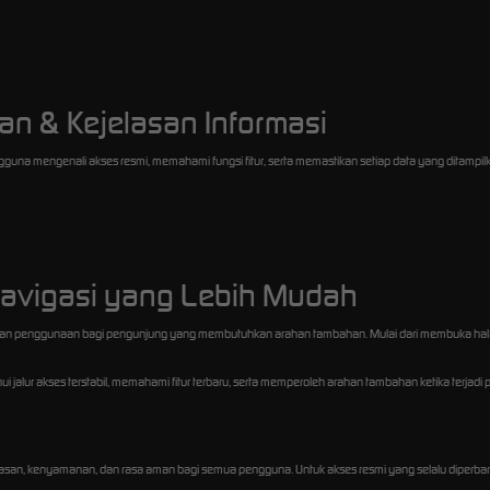
n & Kejelasan Informasi
guna mengenali akses resmi, memahami fungsi fitur, serta memastikan setiap data yang ditampilka
avigasi yang Lebih Mudah
nduan penggunaan bagi pengunjung yang membutuhkan arahan tambahan. Mulai dari membuka hala
jalur akses terstabil, memahami fitur terbaru, serta memperoleh arahan tambahan ketika terjadi 
asan, kenyamanan, dan rasa aman bagi semua pengguna. Untuk akses resmi yang selalu diperbaru