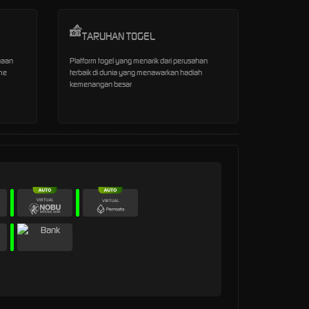
TARUHAN TOGEL
haan
Platform togel yang menarik dari perusahan
ame
terbaik di dunia yang menawarkan hadiah
kemenangan besar