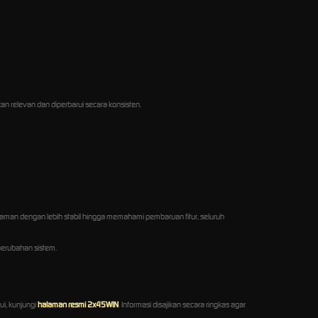
n relevan dan diperbarui secara konsisten.
man dengan lebih stabil hingga memahami pembaruan fitur, seluruh
perubahan sistem.
i, kunjungi
halaman resmi 2x45WIN
. Informasi disajikan secara ringkas agar