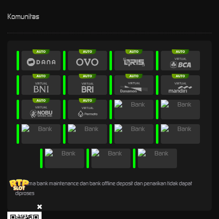
Komunitas
* Selama bank maintenance dan bank offline deposit dan penarikan tidak dapat
diproses