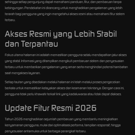
sehingga setiap pengunjung dapat memahami panduan, fitur, dan pembaruan tanpa
kebingungan. Pendekatan ini dirancang untuk menghadirkan pengalaman yang lebih
terarah bagi pengguna yang ingin mengetahui akses resmi atau memahami fitur sistem
terbaru.
Akses Resmi yang Lebih Stabil
dan Terpantau
Fokus utama halaman ini adalah memastikan pengguna selalu mendapatkan jalur akses
yang stabil. Informasi yang ditampilkan mengikuti pembaruan sistem dan penyesuaian
terbaru untuk memberikan pengalaman yang aman serta menghindari potensi hambatan
saat mengakses layanan.
Setiap tautan yang disediakan melalui halaman ini telah melalui proses pengecekan
berkala untuk memastikan kelayakan akses dan keamanan teknisnya. Dengan cara ini,
pengguna tidak perlu khawatir terkait link yang kadaluwarsa atau tidak dapat diakses.
Update Fitur Resmi 2026
Tahun 2026 menghadirkan sejumlah pembaruan yang membantu meningkatkan
kenyamanan pengguna, mulai dari optimalisasi performa, tampilan responsif, hingga
penyesuaian antarmuka untuk berbagai perangkat terbaru.