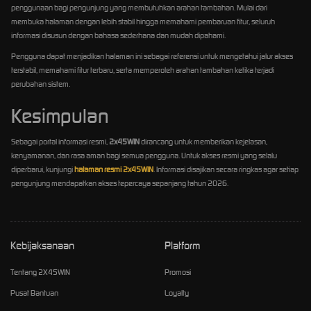
penggunaan bagi pengunjung yang membutuhkan arahan tambahan. Mulai dari
membuka halaman dengan lebih stabil hingga memahami pembaruan fitur, seluruh
informasi disusun dengan bahasa sederhana dan mudah dipahami.
Pengguna dapat menjadikan halaman ini sebagai referensi untuk mengetahui jalur akses
terstabil, memahami fitur terbaru, serta memperoleh arahan tambahan ketika terjadi
perubahan sistem.
Kesimpulan
Sebagai portal informasi resmi,
2x45WIN
dirancang untuk memberikan kejelasan,
kenyamanan, dan rasa aman bagi semua pengguna. Untuk akses resmi yang selalu
diperbarui, kunjungi
halaman resmi 2x45WIN
. Informasi disajikan secara ringkas agar setiap
pengunjung mendapatkan akses tepercaya sepanjang tahun 2026.
Kebijaksanaan
Platform
Tentang 2X45WIN
Promosi
Pusat Bantuan
Loyalty