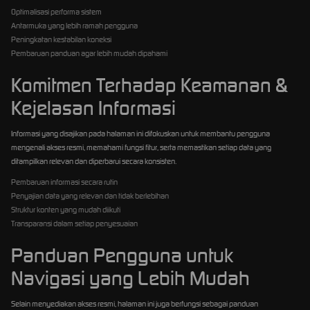
Optimalisasi performa sistem
Antarmuka yang lebih ramah pengguna
Peningkatan kestabilan koneksi
Pembaruan panduan agar lebih mudah dipahami
Komitmen Terhadap Keamanan &
Kejelasan Informasi
Informasi yang disajikan pada halaman ini difokuskan untuk membantu pengguna
mengenali akses resmi, memahami fungsi fitur, serta memastikan setiap data yang
ditampilkan relevan dan diperbarui secara konsisten.
Pembaruan informasi secara rutin
Penyajian data yang relevan dan tidak berlebihan
Struktur konten yang mudah diikuti
Transparansi dalam setiap penyesuaian
Panduan Pengguna untuk
Navigasi yang Lebih Mudah
Selain menyediakan akses resmi, halaman ini juga berfungsi sebagai panduan